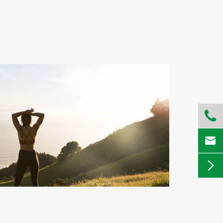


