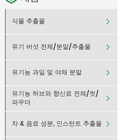
식물 추출물

유기 버섯 전체/분말/추출물

유기농 과일 및 야채 분말

유기농 허브와 향신료 전체/컷/

파우더
차 & 음료 성분, 인스턴트 추출물
