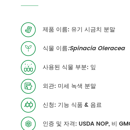
제품 이름: 유기 시금치 분말

식물 이름
:Spinacia Oleracea

사용된 식물 부분: 잎

외관: 미세 녹색 분말

신청: 기능 식품 & 음료

인증 및 자격: USDA NOP, 비 GMO
