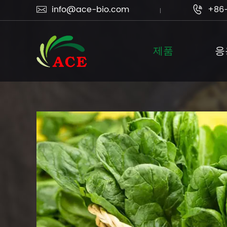
info@ace-bio.com
+86-


제품
응