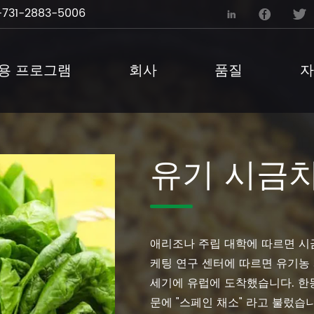
731-2883-5006



용 프로그램
회사
품질
자
유기 시금치
애리조나 주립 대학에 따르면 시
케팅 연구 센터에 따르면 유기농 시
세기에 유럽에 도착했습니다. 한
문에 "스페인 채소" 라고 불렀습