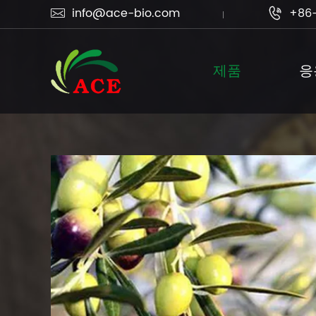
info@ace-bio.com
+86-


제품
응