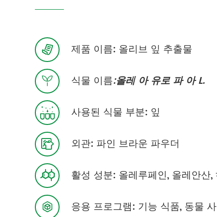
제품 이름: 올리브 잎 추출물

식물 이름
:올레 아 유로 파 아 L.

사용된 식물 부분: 잎

외관: 파인 브라운 파우더

활성 성분: 올레루페인, 올레안산

응용 프로그램: 기능 식품, 동물 사
