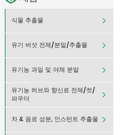
식물 추출물

유기 버섯 전체/분말/추출물

유기농 과일 및 야채 분말

유기농 허브와 향신료 전체/컷/

파우더
차 & 음료 성분, 인스턴트 추출물
