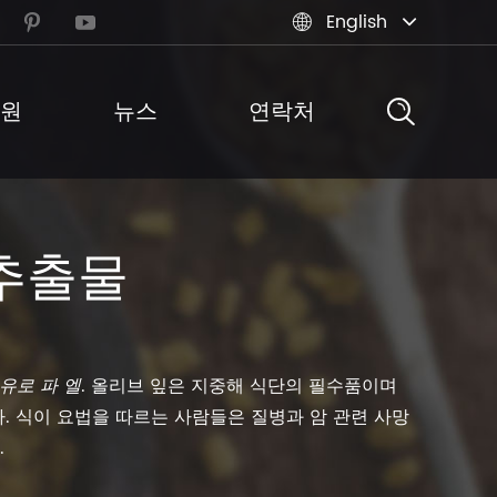
English



원
뉴스
연락처
추출물
 유로 파 엘
. 올리브 잎은 지중해 식단의 필수품이며
. 식이 요법을 따르는 사람들은 질병과 암 관련 사망
.