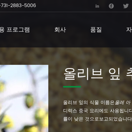
731-2883-5006



용 프로그램
회사
품질
자
올리브 잎 
올리브 잎의 식물 이름은
올레 아
디럭스 중국 요리에도 사용됩니다
률이 낮은 것으로보고되었습니다