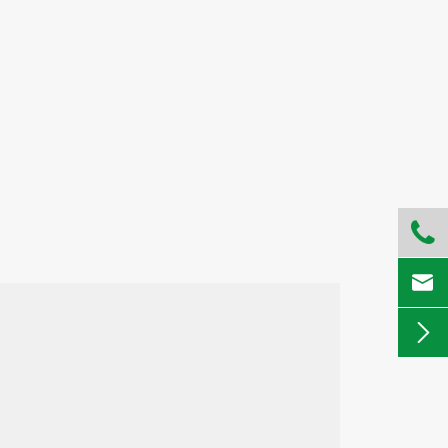


