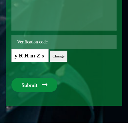
yRHmZs
Change

Submit