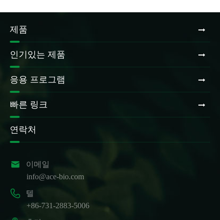
제품
인기있는 제품
응용 프로그램
빠른 링크
연락처

이메일
info@ace-bio.com

텔
+86-731-2883-5006