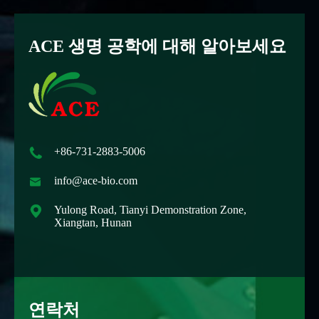
ACE 생명 공학에 대해 알아보세요

+86-731-2883-5006

info@ace-bio.com

Yulong Road, Tianyi Demonstration Zone,
Xiangtan, Hunan
연락처