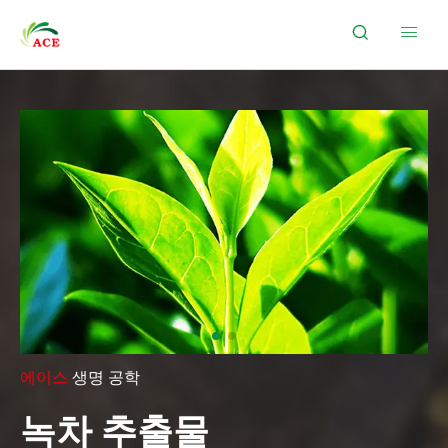


에이스
생명 공학
녹차 추출물