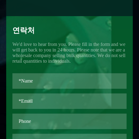
연락처
We'd love to hear from you. Please fill in the form and we
will get back to you in 24 hours. Please note that we are a
wholesale company selling bulk quantities. We do not sell
retail quantities to individuals.