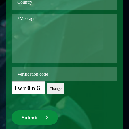
lwr0nG
Change

Submit