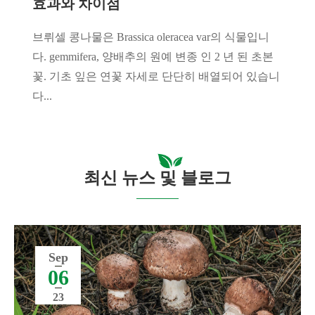
효과와 차이점
브뤼셀 콩나물은 Brassica oleracea var의 식물입니
다. gemmifera, 양배추의 원예 변종 인 2 년 된 초본
꽃. 기초 잎은 연꽃 자세로 단단히 배열되어 있습니
다...
최신 뉴스 및 블로그
Sep
06
23