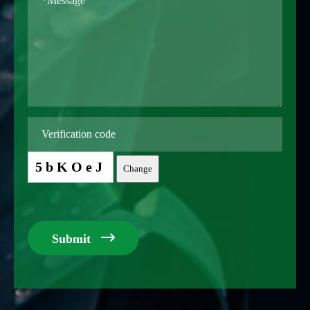
5bKOeJ
Change

Submit