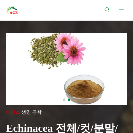


에이스
생명 공학
Echinacea 전체/컷/분말/