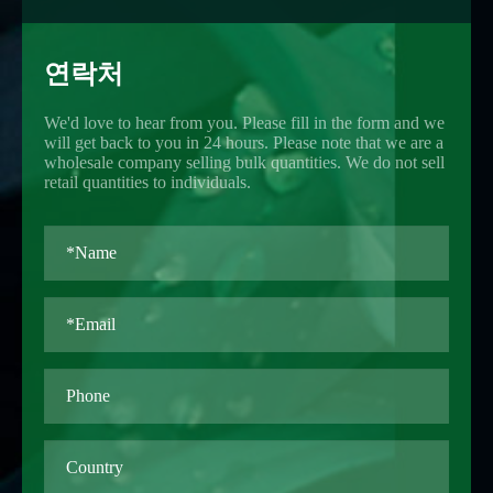
연락처
We'd love to hear from you. Please fill in the form and we
will get back to you in 24 hours. Please note that we are a
wholesale company selling bulk quantities. We do not sell
retail quantities to individuals.