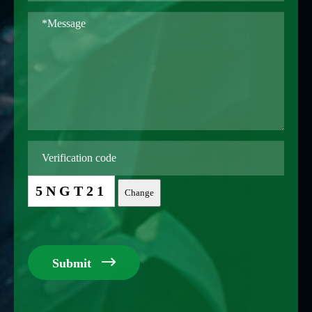
5NGT21
Change

Submit