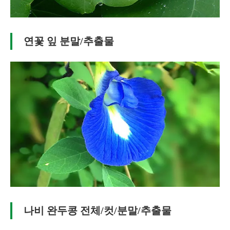
연꽃 잎 분말/추출물
나비 완두콩 전체/컷/분말/추출물